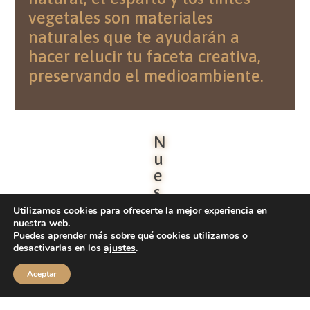
vegetales son materiales
naturales que te ayudarán a
hacer relucir tu faceta creativa,
preservando el medioambiente.
N
u
e
s
t
Utilizamos cookies para ofrecerte la mejor experiencia en
r
nuestra web.
Puedes aprender más sobre qué cookies utilizamos o
o
desactivarlas en los
ajustes
.
s
p
Aceptar
r
o