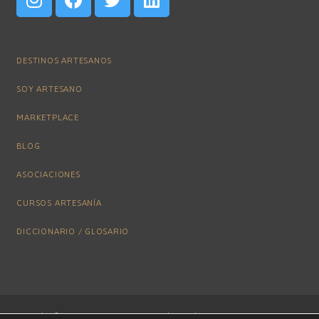
DESTINOS ARTESANOS
SOY ARTESANO
MARKETPLACE
BLOG
ASOCIACIONES
CURSOS ARTESANÍA
DICCIONARIO / GLOSARIO
Copyright © 2019 SINEQUAL – Power by iCubo